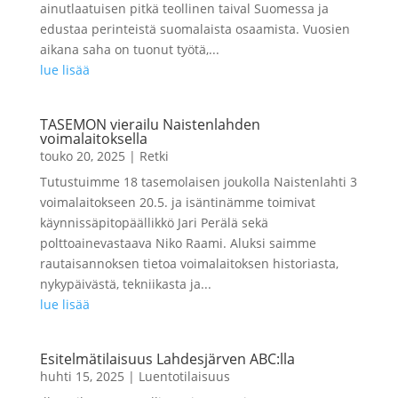
ainutlaatuisen pitkä teollinen taival Suomessa ja
edustaa perinteistä suomalaista osaamista. Vuosien
aikana saha on tuonut työtä,...
lue lisää
TASEMON vierailu Naistenlahden
voimalaitoksella
touko 20, 2025
|
Retki
Tutustuimme 18 tasemolaisen joukolla Naistenlahti 3
voimalaitokseen 20.5. ja isäntinämme toimivat
käynnissäpitopäällikkö Jari Perälä sekä
polttoainevastaava Niko Raami. Aluksi saimme
rautaisannoksen tietoa voimalaitoksen historiasta,
nykypäivästä, tekniikasta ja...
lue lisää
Esitelmätilaisuus Lahdesjärven ABC:lla
huhti 15, 2025
|
Luentotilaisuus