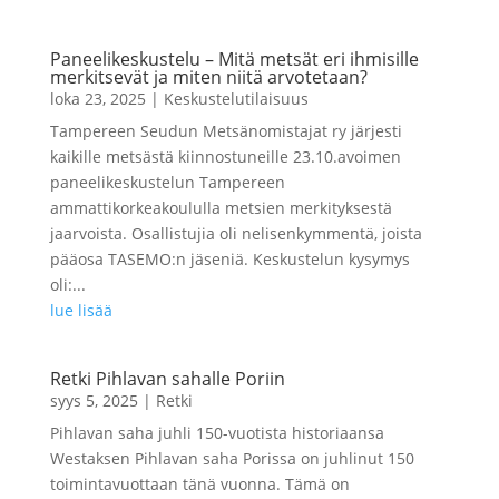
Paneelikeskustelu – Mitä metsät eri ihmisille
merkitsevät ja miten niitä arvotetaan?
loka 23, 2025
|
Keskustelutilaisuus
Tampereen Seudun Metsänomistajat ry järjesti
kaikille metsästä kiinnostuneille 23.10.avoimen
paneelikeskustelun Tampereen
ammattikorkeakoululla metsien merkityksestä
jaarvoista. Osallistujia oli nelisenkymmentä, joista
pääosa TASEMO:n jäseniä. Keskustelun kysymys
oli:...
lue lisää
Retki Pihlavan sahalle Poriin
syys 5, 2025
|
Retki
Pihlavan saha juhli 150-vuotista historiaansa
Westaksen Pihlavan saha Porissa on juhlinut 150
toimintavuottaan tänä vuonna. Tämä on