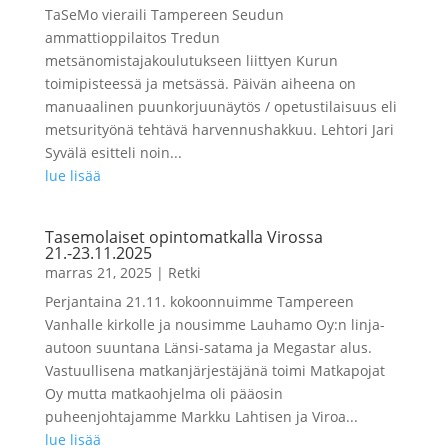
TaSeMo vieraili Tampereen Seudun
ammattioppilaitos Tredun
metsänomistajakoulutukseen liittyen Kurun
toimipisteessä ja metsässä. Päivän aiheena on
manuaalinen puunkorjuunäytös / opetustilaisuus eli
metsurityönä tehtävä harvennushakkuu. Lehtori Jari
Syvälä esitteli noin...
lue lisää
Tasemolaiset opintomatkalla Virossa
21.-23.11.2025
marras 21, 2025
|
Retki
Perjantaina 21.11. kokoonnuimme Tampereen
Vanhalle kirkolle ja nousimme Lauhamo Oy:n linja-
autoon suuntana Länsi-satama ja Megastar alus.
Vastuullisena matkanjärjestäjänä toimi Matkapojat
Oy mutta matkaohjelma oli pääosin
puheenjohtajamme Markku Lahtisen ja Viroa...
lue lisää