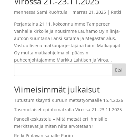
Virossa 21.-23.11.2025
mennessä
Sami Ruohtula
|
marras 21, 2025
|
Retki
Perjantaina 21.11. kokoonnuimme Tampereen
Vanhalle kirkolle ja nousimme Lauhamo Oy:n linja-
autoon suuntana Länsi-satama ja Megastar alus.
Vastuullisena matkanjärjestäjänä toimi Matkapojat
Oy mutta matkaohjelma oli pääosin
puheenjohtajamme Markku Lahtisen ja Viroa...
Etsi
Viimeisimmät julkaisut
Tutustumiskäynti Kuruun metsätyömaalle 15.4.2026
Tasemolaiset opintomatkalla Virossa 21.-23.11.2025
Paneelikeskustelu – Mitä metsät eri ihmisille
merkitsevät ja miten niitä arvotetaan?
Retki Pihlavan sahalle Poriin