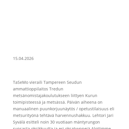
15.04.2026
TaSeMo vieraili Tampereen Seudun
ammattioppilaitos Tredun
metsänomistajakoulutukseen liittyen Kurun
toimipisteessä ja metsässä. Päivän aiheena on
manuaalinen puunkorjuunäytös / opetustilaisuus eli
metsurityönä tehtävä harvennushakkuu. Lehtori Jari
Syvälä esitteli noin 30 vuotiaan mäntyrungon
runsasta oksikkuutta ja eri oksatyyppejä Aloitimme