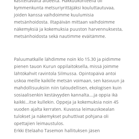
käsiteltävältä alueelta. Hakkuukohteella oli
kymmenkunta metsuriyrittäjäksi kouluttautuvaa,
joiden kanssa vaihdoimme kuulumisia
metsänhoidosta. Iltapäivän mittaan vaihdoimme
näkemyksiä ja kokemuksia puuston harvennuksesta,
metsänhoidosta sekä nautimme eväitämme.
Paluumatkalle lähdimme noin klo 15.30 ja pidimme
pienen tauon Kurun oppilaitoksella, missä joimme
lähtökahvit ravintola Silmussa. Opintopäivä antoi
uskoa meille kaikille metsän voimaan, sen kasvuun ja
mahdollisuuksiin niin taloudellisen, ekologisen kuin
sosiaalisenkin kestävyyden kannalta….ja oppia ikä
kaikki…itse kullekin. Oppeja ja kokemuksia noin 45
vuoden ajalta kerraten. Kuvassa leimauskoealan
tulokset ja näkemykset puhuttivat pohjana oli
opettajien leimaustulos.
Erkki Eteläaho Tasemon hallituksen jäsen