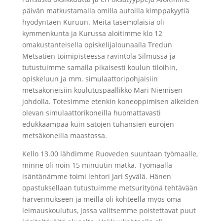
päivän matkustamalla omilla autoilla kimppakyytiä
hyödyntäen Kuruun. Meitä tasemolaisia oli
kymmenkunta ja Kurussa aloitimme klo 12
omakustanteisella opiskelijalounaalla Tredun
Metsätien toimipisteessä ravintola Silmussa ja
tutustuimme samalla pikaisesti koulun tiloihin,
opiskeluun ja mm. simulaattoripohjaisiin
metsäkoneisiin koulutuspäällikkö Mari Niemisen
johdolla. Totesimme etenkin koneoppimisen alkeiden
olevan simulaattorikoneilla huomattavasti
edukkaampaa kuin satojen tuhansien eurojen
metsäkoneilla maastossa.
Kello 13.00 lähdimme Ruoveden suuntaan työmaalle,
minne oli noin 15 minuutin matka. Työmaalla
isäntänämme toimi lehtori Jari Syvälä. Hänen
opastuksellaan tutustuimme metsurityönä tehtävään
harvennukseen ja meillä oli kohteella myös oma
leimauskoulutus, jossa valitsemme poistettavat puut