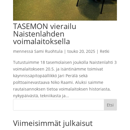
TASEMON vierailu
Naistenlahden
voimalaitoksella
mennessä
Sami Ruohtula
|
touko 20, 2025
|
Retki
Tutustuimme 18 tasemolaisen joukolla Naistenlahti 3
voimalaitokseen 20.5. ja isäntinämme toimivat
käynnissäpitopäällikkö Jari Perälä sekä
polttoainevastaava Niko Raami. Aluksi saimme
rautaisannoksen tietoa voimalaitoksen historiasta,
nykypäivästä, tekniikasta ja...
Etsi
Viimeisimmät julkaisut