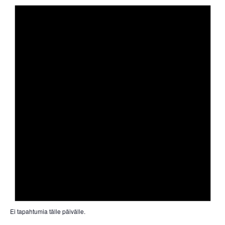
Ei tapahtumia tälle päivälle.
Not