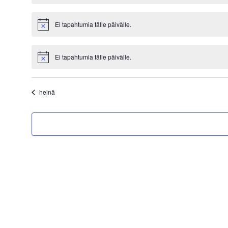
Ei tapahtumia tälle päivälle.
Notice
Ei tapahtumia tälle päivälle.
Notice
heinä