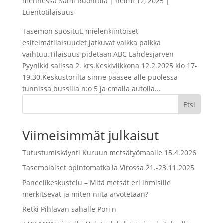
mennessä
Sami Ruohtula
|
helmi 12, 2025
|
Luentotilaisuus
Tasemon suositut, mielenkiintoiset
esitelmätilaisuudet jatkuvat vaikka paikka
vaihtuu.Tilaisuus pidetään ABC Lahdesjärven
Pyynikki salissa 2. krs.Keskiviikkona 12.2.2025 klo 17-
19.30.Keskustorilta sinne pääsee alle puolessa
tunnissa bussilla n:o 5 ja omalla autolla...
Etsi
Viimeisimmät julkaisut
Tutustumiskäynti Kuruun metsätyömaalle 15.4.2026
Tasemolaiset opintomatkalla Virossa 21.-23.11.2025
Paneelikeskustelu – Mitä metsät eri ihmisille
merkitsevät ja miten niitä arvotetaan?
Retki Pihlavan sahalle Poriin