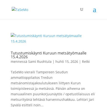
Tutustumiskäynti Kuruun metsätyömaalle
15.4.2026
mennessä
Sami Ruohtula
|
huhti 15, 2026
|
Retki
TaSeMo vieraili Tampereen Seudun
ammattioppilaitos Tredun
metsänomistajakoulutukseen liittyen Kurun
toimipisteessä ja metsässä. Päivän aiheena on
manuaalinen puunkorjuunäytös / opetustilaisuus eli
metsurityönä tehtävä harvennushakkuu. Lehtori Jari
Syvälä esitteli noin...