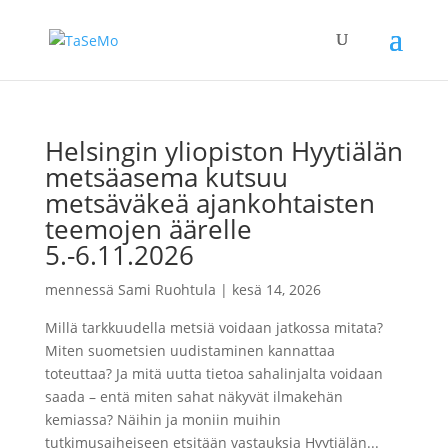
Helsingin yliopiston Hyytiälän
metsäasema kutsuu
metsäväkeä ajankohtaisten
teemojen äärelle
5.-6.11.2026
mennessä
Sami Ruohtula
|
kesä 14, 2026
Millä tarkkuudella metsiä voidaan jatkossa mitata?
Miten suometsien uudistaminen kannattaa
toteuttaa? Ja mitä uutta tietoa sahalinjalta voidaan
saada – entä miten sahat näkyvät ilmakehän
kemiassa? Näihin ja moniin muihin
tutkimusaiheiseen etsitään vastauksia Hyytiälän...