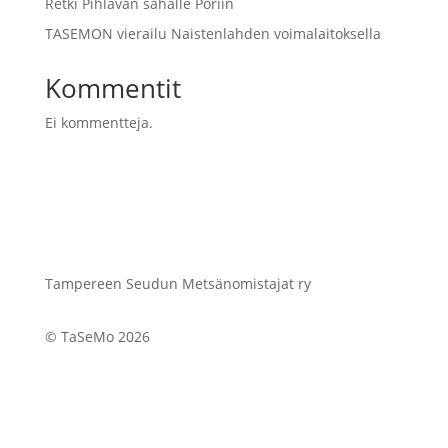
Retki Pihlavan sahalle Poriin
TASEMON vierailu Naistenlahden voimalaitoksella
Kommentit
Ei kommentteja.
Tampereen Seudun Metsänomistajat ry
© TaSeMo 2026