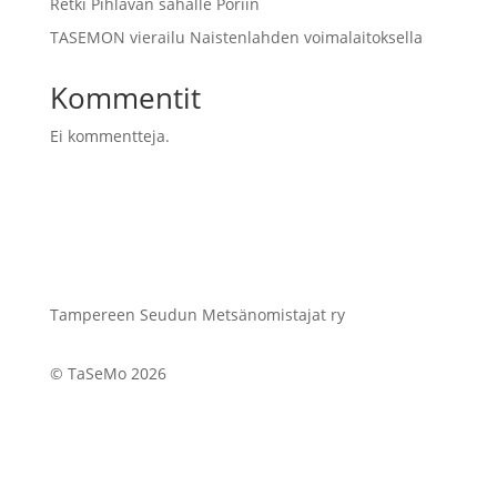
Retki Pihlavan sahalle Poriin
TASEMON vierailu Naistenlahden voimalaitoksella
Kommentit
Ei kommentteja.
Tampereen Seudun Metsänomistajat ry
© TaSeMo 2026