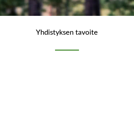
Yhdistyksen tavoite
on toimia Tampereen seudulla asuvien
metsänomistajien yhdyssiteenä, lisätä jäsentensä
taitoja hoitaa hyvin omaa metsäänsä, lisätä
jäsentensä tietoutta kaikissa metsänomistamiseen
liittyvissä asioissa neuvonnan, koulutuksen ja
tutustumiskäyntien avulla sekä järjestää jäsenten
toiveiden pohjalta metsällistä virkistystoimintaa.
Tervetuloa mukaan TaSeMo:n toimintaan!