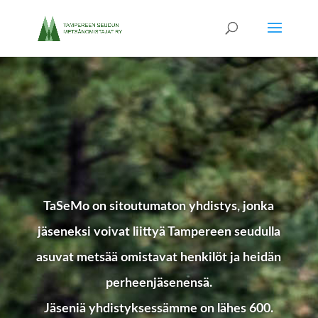
TaSeMo on sitoutumaton yhdistys, jonka
jäseneksi voivat liittyä Tampereen seudulla
asuvat metsää omistavat henkilöt ja heidän
perheenjäsenensä.
Jäseniä yhdistyksessämme on lähes 600.