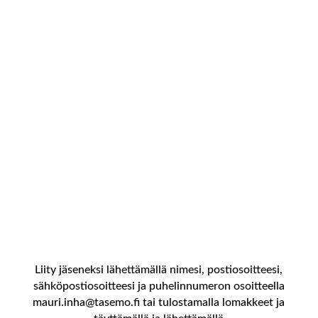
Omistatko metsää ja haluasit lisää puolueetonta
tietoa metsään liittyvissä asioisssa? Haluasitko olla
yhteydessä toisiin metsänomistajiin ja kuulla heidän
kokemuksiaan? Tule jäseneksi, pääset osallistumaan
ja vaikuttamaan tapahtumiin ja osalliseksi lähes
600:n metsänomistajan verkostoon.
Liity jäseneksi lähettämällä nimesi, postiosoitteesi,
sähköpostiosoitteesi ja puhelinnumeron osoitteella
mauri.inha@tasemo.fi tai tulostamalla lomakkeet ja