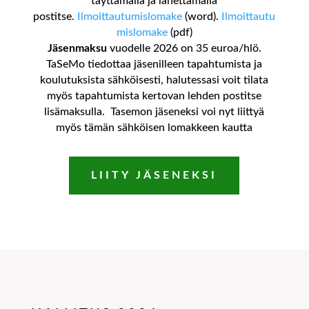
täyttämällä ja lähettämällä
postitse.
Ilmoittautumislomake
(word).
Ilmoittautu
mislomake
(pdf)
Jäsenmaksu
vuodelle 2026 on 35 euroa/hlö.
TaSeMo tiedottaa jäsenilleen tapahtumista ja
koulutuksista sähköisesti, halutessasi voit tilata
myös tapahtumista kertovan lehden postitse
lisämaksulla. Tasemon jäseneksi voi nyt liittyä
myös tämän sähköisen lomakkeen kautta
LIITY JÄSENEKSI