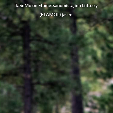
TaSeMo on Etämetsänomistajien Liitto ry
(ETAMOL) jäsen.