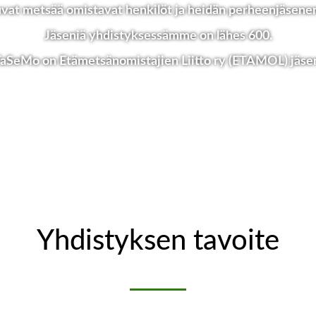
vat metsää omistavat henkilöt ja heidän perheenjäsene
Jäseniä yhdistyksessämme on lähes 600.
aSeMo on Etämetsänomistajien Liitto ry (ETAMOL) jäse
Yhdistyksen tavoite