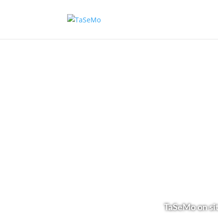
TaSeMo on sit