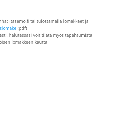
inha@tasemo.fi tai tulostamalla lomakkeet ja
islomake
(pdf)
sti, halutessasi voit tilata myös tapahtumista
köisen lomakkeen kautta