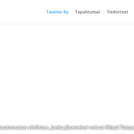
Tasemo Ry
Tapahtumat
Tiedotteet
outumaton yhdistys, jonka jäseneksi voivat liittyä Tamp