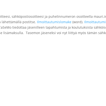
soitteesi, sähköpostiosoitteesi ja puhelinnumeron osoitteella mauri.
a lähettämällä postitse.
Ilmoittautumislomake
(word).
Ilmoittautum
aSeMo tiedottaa jäsenilleen tapahtumista ja koulutuksista sähköise
se lisämaksulla. Tasemon jäseneksi voi nyt liittyä myös tämän säh