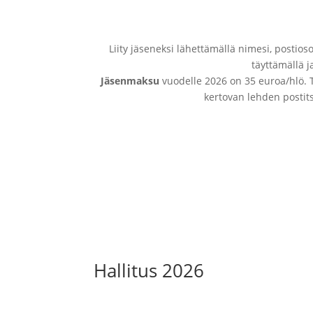
Liity jäseneksi lähettämällä nimesi, postio
täyttämällä j
Jäsenmaksu
vuodelle 2026 on 35 euroa/hlö. T
kertovan lehden postit
Liity jäseneksi
Hallitus 2026