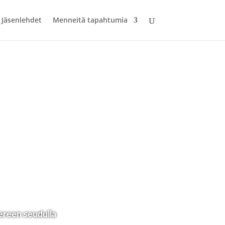
Jäsenlehdet
Menneitä tapahtumia
ereen seudulla