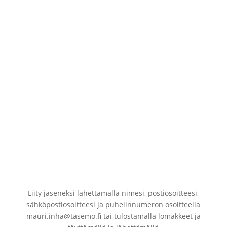
Omistatko metsää ja haluasit lisää puolueetonta
tietoa metsään liittyvissä asioisssa? Haluasitko olla
yhteydessä toisiin metsänomistajiin ja kuulla heidän
kokemuksiaan? Tule jäseneksi, pääset osallistumaan
ja vaikuttamaan tapahtumiin ja osalliseksi lähes
600:n metsänomistajan verkostoon.
Liity jäseneksi lähettämällä nimesi, postiosoitteesi,
sähköpostiosoitteesi ja puhelinnumeron osoitteella
mauri.inha@tasemo.fi tai tulostamalla lomakkeet ja