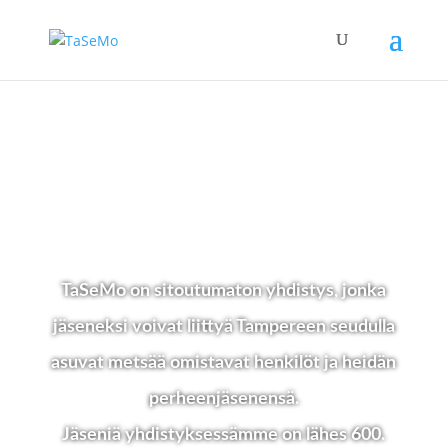
TaSeMo on sitoutumaton yhdistys, jonka
jäseneksi voivat liittyä Tampereen seudulla
asuvat metsää omistavat henkilöt ja heidän
perheenjäsenensä.
Jäseniä yhdistyksessämme on lähes 600.