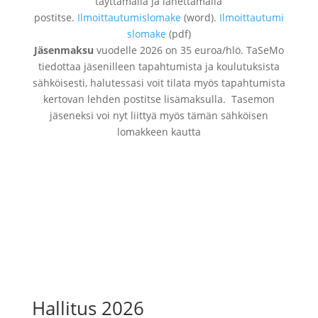
täyttämällä ja lähettämällä
postitse.
Ilmoittautumislomake
(word).
Ilmoittautumi
slomake
(pdf)
Jäsenmaksu
vuodelle 2026 on 35 euroa/hlö. TaSeMo
tiedottaa jäsenilleen tapahtumista ja koulutuksista
sähköisesti, halutessasi voit tilata myös tapahtumista
kertovan lehden postitse lisämaksulla. Tasemon
jäseneksi voi nyt liittyä myös tämän sähköisen
lomakkeen kautta
Liity jäseneksi
Hallitus 2026