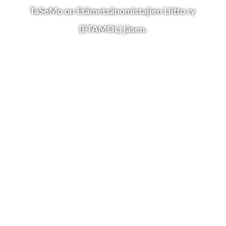
TaSeMo on Etämetsänomistajien Liitto ry
(ETAMOL) jäsen.