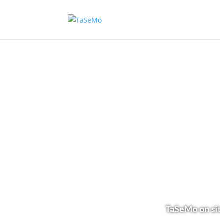
TaSeMo on sit