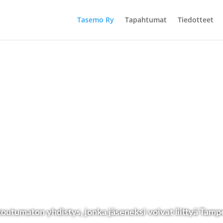
Tasemo Ry
Tapahtumat
Tiedotteet
outumaton yhdistys, jonka jäseneksi voivat liittyä Tamp