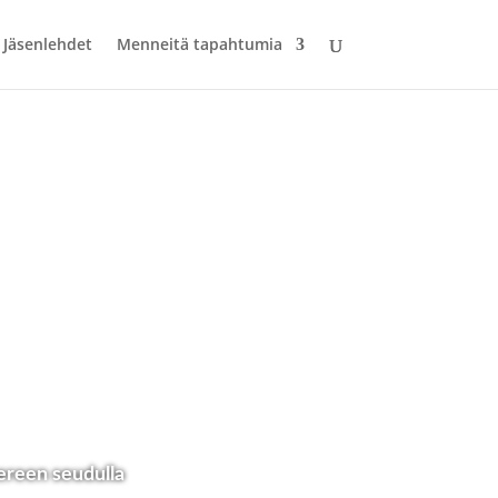
Jäsenlehdet
Menneitä tapahtumia
ereen seudulla