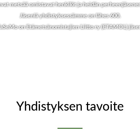
vat metsää omistavat henkilöt ja heidän perheenjäsene
Jäseniä yhdistyksessämme on lähes 600.
aSeMo on Etämetsänomistajien Liitto ry (ETAMOL) jäse
Yhdistyksen tavoite