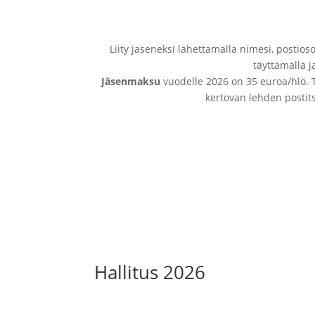
Liity jäseneksi lähettämällä nimesi, postio
täyttämällä j
Jäsenmaksu
vuodelle 2026 on 35 euroa/hlö. T
kertovan lehden postit
Liity jäseneksi
Hallitus 2026