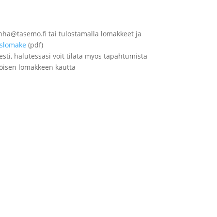
inha@tasemo.fi tai tulostamalla lomakkeet ja
islomake
(pdf)
sti, halutessasi voit tilata myös tapahtumista
köisen lomakkeen kautta