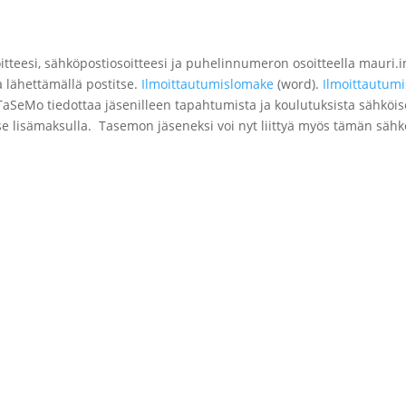
soitteesi, sähköpostiosoitteesi ja puhelinnumeron osoitteella mauri.
a lähettämällä postitse.
Ilmoittautumislomake
(word).
Ilmoittautum
aSeMo tiedottaa jäsenilleen tapahtumista ja koulutuksista sähköise
se lisämaksulla. Tasemon jäseneksi voi nyt liittyä myös tämän säh