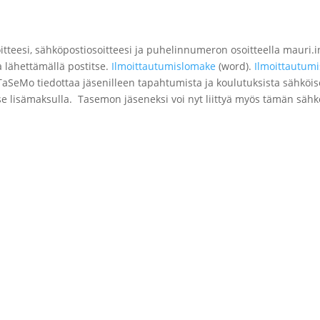
soitteesi, sähköpostiosoitteesi ja puhelinnumeron osoitteella mauri.
a lähettämällä postitse.
Ilmoittautumislomake
(word).
Ilmoittautum
aSeMo tiedottaa jäsenilleen tapahtumista ja koulutuksista sähköise
se lisämaksulla. Tasemon jäseneksi voi nyt liittyä myös tämän säh