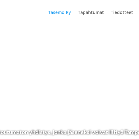
Tasemo Ry
Tapahtumat
Tiedotteet
outumaton yhdistys, jonka jäseneksi voivat liittyä Tamp