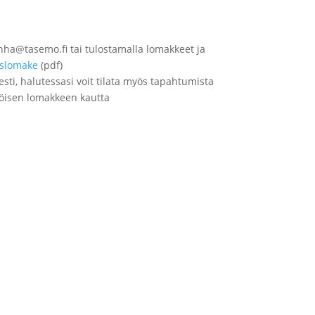
inha@tasemo.fi tai tulostamalla lomakkeet ja
islomake
(pdf)
sti, halutessasi voit tilata myös tapahtumista
köisen lomakkeen kautta