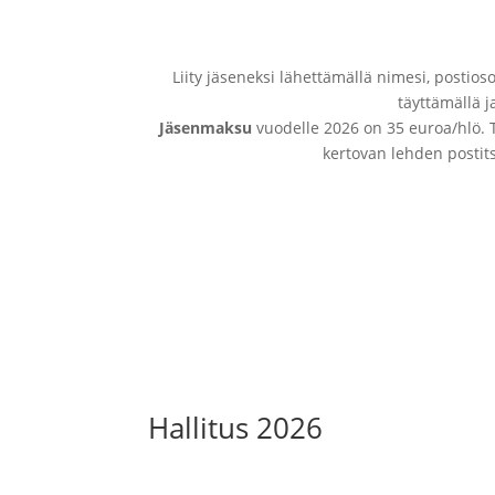
Liity jäseneksi lähettämällä nimesi, postio
täyttämällä j
Jäsenmaksu
vuodelle 2026 on 35 euroa/hlö. T
kertovan lehden postit
Liity jäseneksi
Hallitus 2026