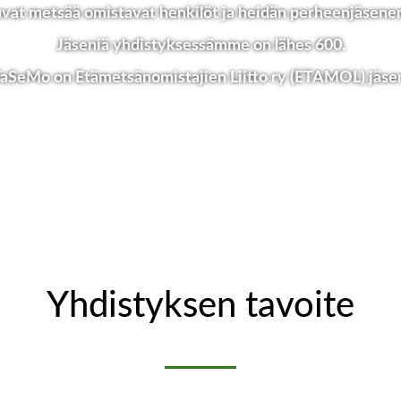
vat metsää omistavat henkilöt ja heidän perheenjäsene
Jäseniä yhdistyksessämme on lähes 600.
aSeMo on Etämetsänomistajien Liitto ry (ETAMOL) jäse
Yhdistyksen tavoite