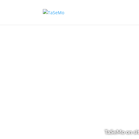
TaSeMo on sit