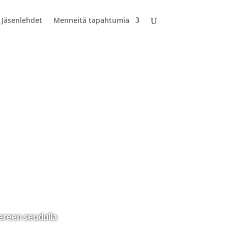
Jäsenlehdet
Menneitä tapahtumia
ereen seudulla