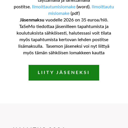
täyttämällä ja lähettämällä
postitse.
Ilmoittautumislomake
(word).
Ilmoittautu
mislomake
(pdf)
Jäsenmaksu
vuodelle 2026 on 35 euroa/hlö.
TaSeMo tiedottaa jäsenilleen tapahtumista ja
koulutuksista sähköisesti, halutessasi voit tilata
myös tapahtumista kertovan lehden postitse
lisämaksulla. Tasemon jäseneksi voi nyt liittyä
myös tämän sähköisen lomakkeen kautta
LIITY JÄSENEKSI