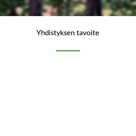
Yhdistyksen tavoite
on toimia Tampereen seudulla asuvien
metsänomistajien yhdyssiteenä, lisätä jäsentensä
taitoja hoitaa hyvin omaa metsäänsä, lisätä
jäsentensä tietoutta kaikissa metsänomistamiseen
liittyvissä asioissa neuvonnan, koulutuksen ja
tutustumiskäyntien avulla sekä järjestää jäsenten
toiveiden pohjalta metsällistä virkistystoimintaa.
Tervetuloa mukaan TaSeMo:n toimintaan!