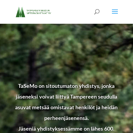
TaSeMo on sitoutumaton yhdistys, jonka
jäseneksi voivat liittyä Tampereen seudulla
asuvat metsää omistavat henkilöt ja heidän
perheenjäsenensä.
Jäseniä yhdistyksessämme on lähes 600.