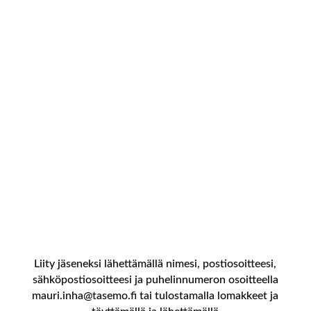
Omistatko metsää ja haluasit lisää puolueetonta
tietoa metsään liittyvissä asioisssa? Haluasitko olla
yhteydessä toisiin metsänomistajiin ja kuulla heidän
kokemuksiaan? Tule jäseneksi, pääset osallistumaan
ja vaikuttamaan tapahtumiin ja osalliseksi lähes
600:n metsänomistajan verkostoon.
Liity jäseneksi lähettämällä nimesi, postiosoitteesi,
sähköpostiosoitteesi ja puhelinnumeron osoitteella
mauri.inha@tasemo.fi tai tulostamalla lomakkeet ja