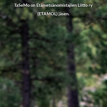
TaSeMo on Etämetsänomistajien Liitto ry
(ETAMOL) jäsen.