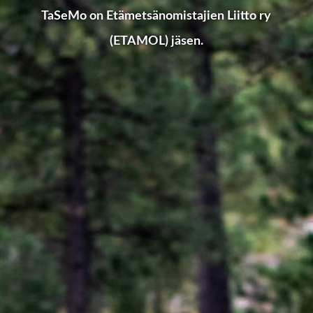
TaSeMo on Etämetsänomistajien Liitto ry
(ETAMOL) jäsen.