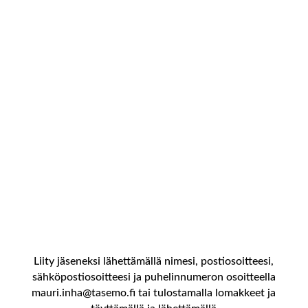
Omistatko metsää ja haluasit lisää puolueetonta
tietoa metsään liittyvissä asioisssa? Haluasitko olla
yhteydessä toisiin metsänomistajiin ja kuulla heidän
kokemuksiaan? Tule jäseneksi, pääset osallistumaan
ja vaikuttamaan tapahtumiin ja osalliseksi lähes
600:n metsänomistajan verkostoon.
Liity jäseneksi lähettämällä nimesi, postiosoitteesi,
sähköpostiosoitteesi ja puhelinnumeron osoitteella
mauri.inha@tasemo.fi tai tulostamalla lomakkeet ja