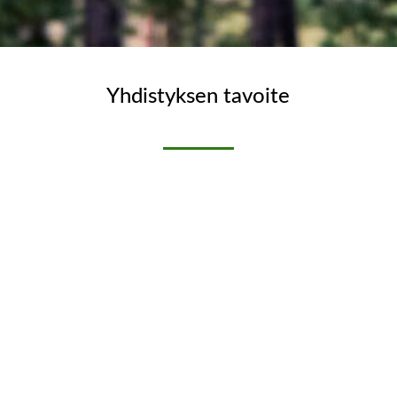
Yhdistyksen tavoite
on toimia Tampereen seudulla asuvien
metsänomistajien yhdyssiteenä, lisätä jäsentensä
taitoja hoitaa hyvin omaa metsäänsä, lisätä
jäsentensä tietoutta kaikissa metsänomistamiseen
liittyvissä asioissa neuvonnan, koulutuksen ja
tutustumiskäyntien avulla sekä järjestää jäsenten
toiveiden pohjalta metsällistä virkistystoimintaa.
Tervetuloa mukaan TaSeMo:n toimintaan!