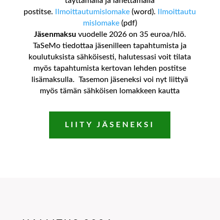
täyttämällä ja lähettämällä
postitse.
Ilmoittautumislomake
(word).
Ilmoittautu
mislomake
(pdf)
Jäsenmaksu
vuodelle 2026 on 35 euroa/hlö.
TaSeMo tiedottaa jäsenilleen tapahtumista ja
koulutuksista sähköisesti, halutessasi voit tilata
myös tapahtumista kertovan lehden postitse
lisämaksulla. Tasemon jäseneksi voi nyt liittyä
myös tämän sähköisen lomakkeen kautta
LIITY JÄSENEKSI