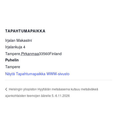
TAPAHTUMAPAIKKA
Irjalan Makasiini
Irjalankuja 4
Tampere
,
Pirkanmaa
33560
Finland
Puhelin
Tampere
Näytä Tapahtumapaikka WWW-sivusto
Helsingin yliopiston Hyytiälän metsäasema kutsuu metsäväkeä
ajankohtaisten teemojen äärelle 5.-6.11.2026