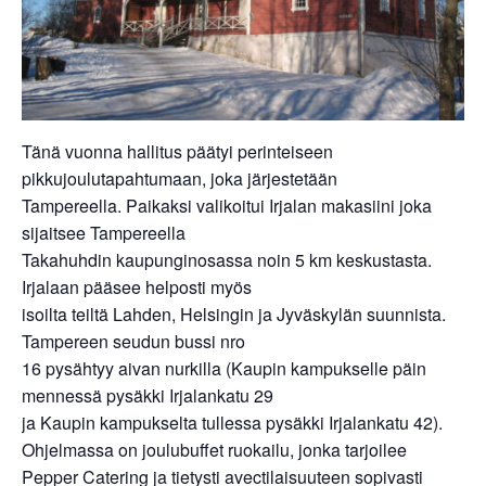
Tänä vuonna hallitus päätyi perinteiseen
pikkujoulutapahtumaan, joka järjestetään
Tampereella. Paikaksi valikoitui Irjalan makasiini joka
sijaitsee Tampereella
Takahuhdin kaupunginosassa noin 5 km keskustasta.
Irjalaan pääsee helposti myös
isoilta teiltä Lahden, Helsingin ja Jyväskylän suunnista.
Tampereen seudun bussi nro
16 pysähtyy aivan nurkilla (Kaupin kampukselle päin
mennessä pysäkki Irjalankatu 29
ja Kaupin kampukselta tullessa pysäkki Irjalankatu 42).
Ohjelmassa on joulubuffet ruokailu, jonka tarjoilee
Pepper Catering ja tietysti avectilaisuuteen sopivasti