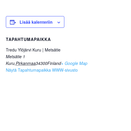
Lisää kalenteriin
TAPAHTUMAPAIKKA
Tredu Ylöjärvi Kuru | Metsätie
Metsätie 1
Kuru
,
Pirkanmaa
34300
Finland
+ Google Map
Näytä Tapahtumapaikka WWW-sivusto