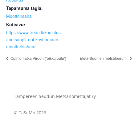
Tapahtuma tagia:
Moottorisaha
Kotisivu:
https://www.tredu.fi/koulutus
/metsaopit-opi-kayttamaan-
moottorisahaa/
Opintomatka Viroon (’pikkujoulu’)
Etelä-Suomen metsäfoorumi
Tampereen Seudun Metsänomistajat ry
© TaSeMo 2026