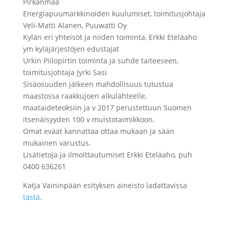
Pirkanmaa
Energiapuumarkkinoiden kuulumiset, toimitusjohtaja
Veli-Matti Alanen, Puuwatti Oy
Kylän eri yhteisöt ja niiden toiminta, Erkki Eteläaho
ym kyläjärjestöjen edustajat
Urkin Piilopirtin toiminta ja suhde taiteeseen,
toimitusjohtaja Jyrki Sasi
Sisäosuuden jälkeen mahdollisuus tutustua
maastossa raakkujoen alkulähteelle,
maataideteoksiin ja v 2017 perustettuun Suomen
itsenäisyyden 100 v muistotaimikkoon.
Omat eväät kannattaa ottaa mukaan ja sään
mukainen varustus.
Lisätietoja ja ilmoittautumiset Erkki Eteläaho, puh
0400 636261
Katja Vaininpään esityksen aineisto ladattavissa
tästä
.