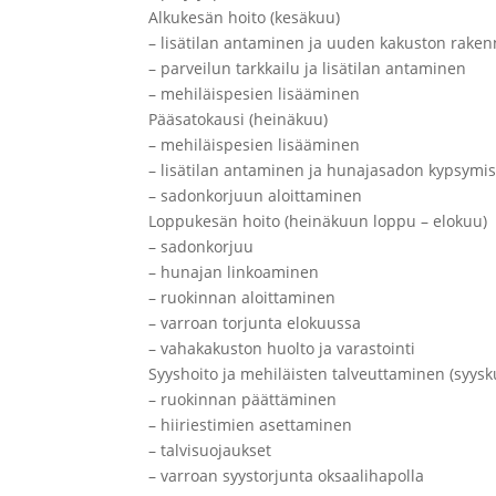
Alkukesän hoito (kesäkuu)
– lisätilan antaminen ja uuden kakuston rake
– parveilun tarkkailu ja lisätilan antaminen
– mehiläispesien lisääminen
Pääsatokausi (heinäkuu)
– mehiläispesien lisääminen
– lisätilan antaminen ja hunajasadon kypsymi
– sadonkorjuun aloittaminen
Loppukesän hoito (heinäkuun loppu – elokuu)
– sadonkorjuu
– hunajan linkoaminen
– ruokinnan aloittaminen
– varroan torjunta elokuussa
– vahakakuston huolto ja varastointi
Syyshoito ja mehiläisten talveuttaminen (syys
– ruokinnan päättäminen
– hiiriestimien asettaminen
– talvisuojaukset
– varroan syystorjunta oksaalihapolla