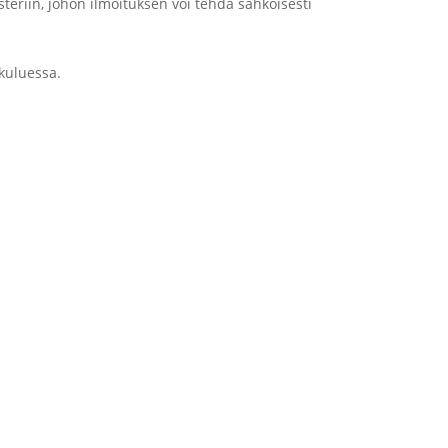
eriin, johon ilmoituksen voi tehdä sähköisesti
kuluessa.