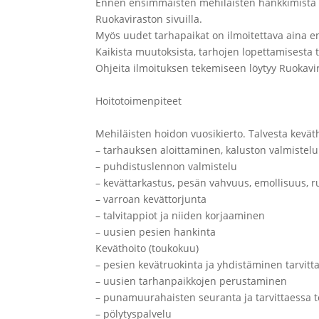
Ennen ensimmäisten mehiläisten hankkimista on 
Ruokaviraston sivuilla.
Myös uudet tarhapaikat on ilmoitettava aina e
Kaikista muutoksista, tarhojen lopettamisesta
Ohjeita ilmoituksen tekemiseen löytyy Ruokavir
Hoitotoimenpiteet
Mehiläisten hoidon vuosikierto. Talvesta kevät
– tarhauksen aloittaminen, kaluston valmistelu
– puhdistuslennon valmistelu
– kevättarkastus, pesän vahvuus, emollisuus, 
– varroan kevättorjunta
– talvitappiot ja niiden korjaaminen
– uusien pesien hankinta
Keväthoito (toukokuu)
– pesien kevätruokinta ja yhdistäminen tarvitt
– uusien tarhanpaikkojen perustaminen
– punamuurahaisten seuranta ja tarvittaessa t
– pölytyspalvelu