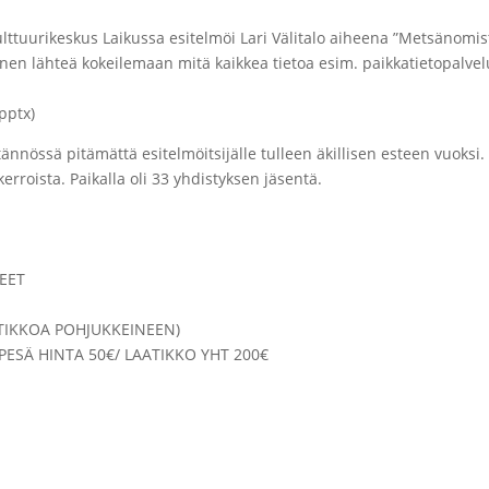
tuurikeskus Laikussa esitelmöi Lari Välitalo aiheena ”Metsänomistaj
inen lähteä kokeilemaan mitä kaikkea tietoa esim. paikkatietopalvel
(pptx)
tännössä pitämättä esitelmöitsijälle tulleen äkillisen esteen vuoksi.
erroista. Paikalla oli 33 yhdistyksen jäsentä.
EET
ATIKKOA POHJUKKEINEEN)
PESÄ HINTA 50€/ LAATIKKO YHT 200€