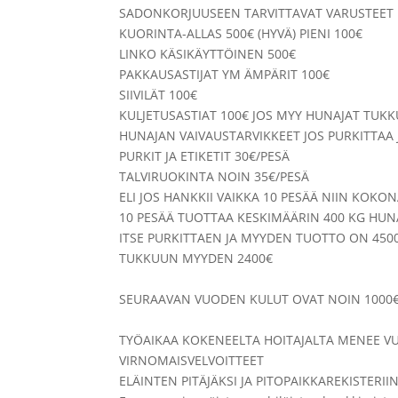
SADONKORJUUSEEN TARVITTAVAT VARUSTEET
KUORINTA-ALLAS 500€ (HYVÄ) PIENI 100€
LINKO KÄSIKÄYTTÖINEN 500€
PAKKAUSASTIJAT YM ÄMPÄRIT 100€
SIIVILÄT 100€
KULJETUSASTIAT 100€ JOS MYY HUNAJAT TUK
HUNAJAN VAIVAUSTARVIKKEET JOS PURKITTAA J
PURKIT JA ETIKETIT 30€/PESÄ
TALVIRUOKINTA NOIN 35€/PESÄ
ELI JOS HANKKII VAIKKA 10 PESÄÄ NIIN KO
10 PESÄÄ TUOTTAA KESKIMÄÄRIN 400 KG HUN
ITSE PURKITTAEN JA MYYDEN TUOTTO ON 450
TUKKUUN MYYDEN 2400€
SEURAAVAN VUODEN KULUT OVAT NOIN 1000€
TYÖAIKAA KOKENEELTA HOITAJALTA MENEE V
VIRNOMAISVELVOITTEET
ELÄINTEN PITÄJÄKSI JA PITOPAIKKAREKISTERI