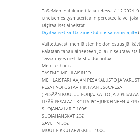
TaSeMon joulukuun tilaisuudessa 4.12.2024 Kult
Oheisen esitysmateriaalin perusteella voi joka
Digitaaliset aineistot
Digitaaliset kartta-aineistot metsänomistajille
Valitettavasti mehiläisten hoidon osuus jäi käy
Palataan tähän aiheeseen jollakin seuraavista k
Tässä myös mehiläishoidon infoa
Mehiläishoitoa
TASEMO MEHILÄISINFO
MEHILÄISTARHAAJAN PESÄKALUSTO JA VARUST
PESÄT VOI OSTAA HINTAAN 350€/PESÄ
( PESÄÄN KUULUU POHJA, KATTO JA 2 PESÄLA
LISÄÄ PESÄLAATIKOITA POHJUKKEINEEN 4 KPL/
SUOJAHAALARIT 100€
SUOJAHANSKAT 20€
SAVUTIN 30€
MUUT PIKKUTARVIKKEET 100€