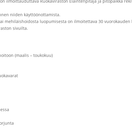
ilmoittauduttava Ruokaviraston Eläintenpitäjä ja pitopaikka rekist
nnen niiden käyttöönottamista.
 tai mehiläishoidosta luopumisesta on ilmoitettava 30 vuorokauden 
aston sivuilta.
hoitoon (maalis – toukokuu)
ruokavarat
aessa
orjunta