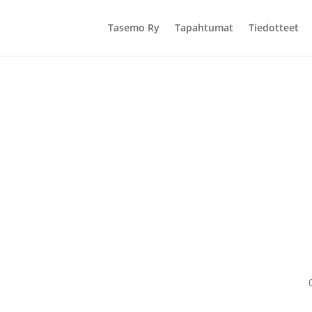
Tasemo Ry
Tapahtumat
Tiedotteet
isuus 4.12.2024 Kulttuuri