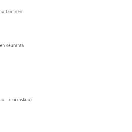
nnuttaminen
sen seuranta
kuu – marraskuu)