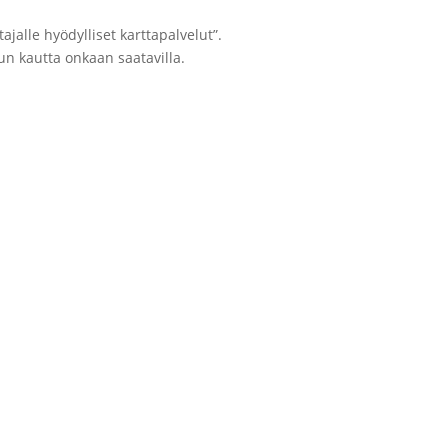
alle hyödylliset karttapalvelut”.
un kautta onkaan saatavilla.