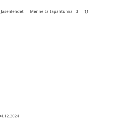
Jäsenlehdet
Menneitä tapahtumia
keskus Laikku
04.12.2024