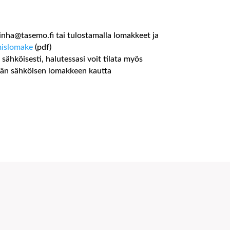
.inha@tasemo.fi tai tulostamalla lomakkeet ja
mislomake
(pdf)
ähköisesti, halutessasi voit tilata myös
ämän sähköisen lomakkeen kautta