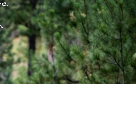
nsä.
n.