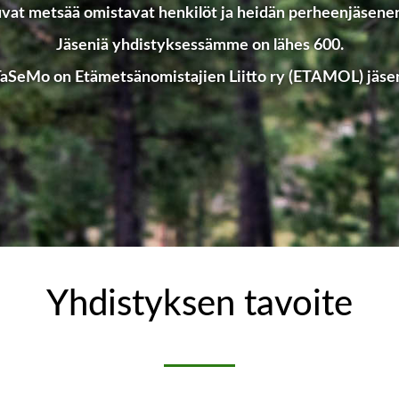
vat metsää omistavat henkilöt ja heidän perheenjäsene
Jäseniä yhdistyksessämme on lähes 600.
aSeMo on Etämetsänomistajien Liitto ry (ETAMOL) jäse
Yhdistyksen tavoite