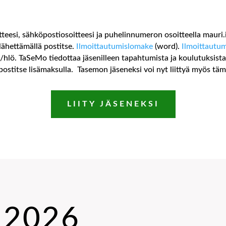
oitteesi, sähköpostiosoitteesi ja puhelinnumeron osoitteella mauri
 lähettämällä postitse.
Ilmoittautumislomake
(word).
Ilmoittautu
hlö. TaSeMo tiedottaa jäsenilleen tapahtumista ja koulutuksista s
ostitse lisämaksulla. Tasemon jäseneksi voi nyt liittyä myös t
LIITY JÄSENEKSI
 2026