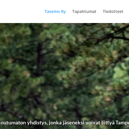
Tasemo Ry
Tapahtumat
Tiedotteet
outumaton yhdistys, jonka jäseneksi voivat liittyä Tamp