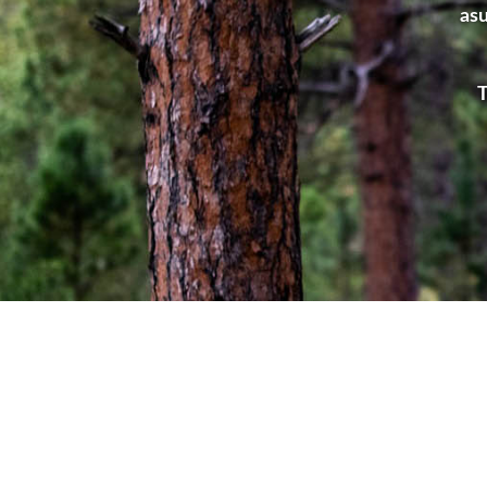
asu
T